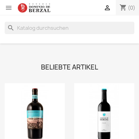
shopping_cart


(0)
search
BELIEBTE ARTIKEL