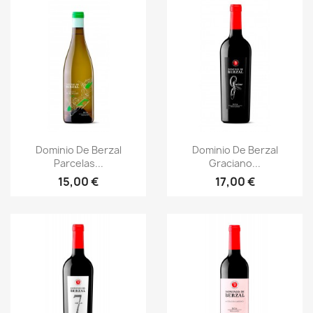
Vorschau
Vorschau


Dominio De Berzal
Dominio De Berzal
Parcelas...
Graciano...
15,00 €
17,00 €