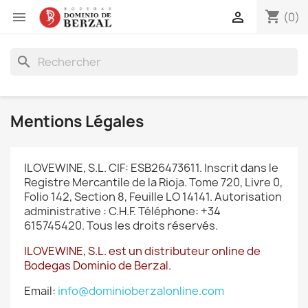
shopping_cart


(0)
search
Mentions Légales
ILOVEWINE, S.L. CIF: ESB26473611.
Inscrit dans le
Registre Mercantile de la Rioja. Tome 720, Livre 0,
Folio 142, Section 8, Feuille LO 14141.
Autorisation
administrative : C.H.F.
Téléphone: +34
615745420.
Tous les droits réservés.
ILOVEWINE, S.L. est un distributeur online de
Bodegas Dominio de Berzal.
Email:
info@dominioberzalonline.com