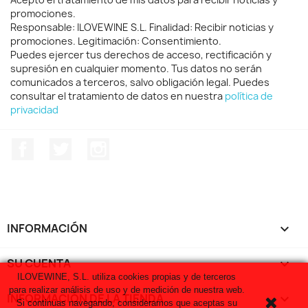
promociones.
Responsable: ILOVEWINE S.L. Finalidad: Recibir noticias y
promociones. Legitimación: Consentimiento.
Puedes ejercer tus derechos de acceso, rectificación y
supresión en cualquier momento. Tus datos no serán
comunicados a terceros, salvo obligación legal. Puedes
consultar el tratamiento de datos en nuestra
política de
privacidad
Facebook
Twitter
Instagram
INFORMACIÓN

SU CUENTA

ILOVEWINE, S.L. utiliza cookies propias y de terceros
para realizar análisis de uso y de medición de nuestra web.
INFORMACIÓN DE LA TIENDA
keyboard_arrow_down
Si continuas navegando, consideramos que aceptas su