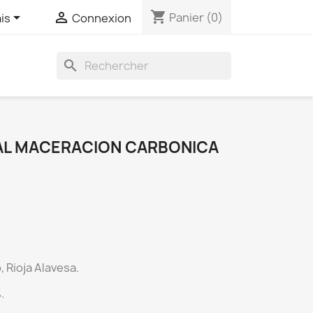
shopping_cart


Panier
(0)
is
Connexion
search
AL MACERACION CARBONICA
o
, Rioja Alavesa.
.