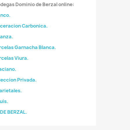
odegas Dominio de Berzal online:
anco.
aceracion Carbonica.
ianza.
rcelas Garnacha Blanca.
rcelas Viura.
aciano.
leccion Privada.
arietales.
uis.
DE BERZAL.